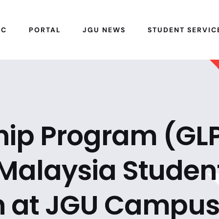
IC
PORTAL
JGU NEWS
STUDENT SERVIC
hip Program (GLP
Malaysia Studen
n at JGU Campu