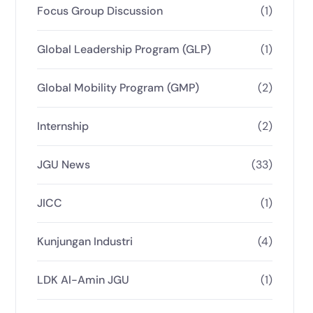
Focus Group Discussion
(1)
Global Leadership Program (GLP)
(1)
Global Mobility Program (GMP)
(2)
Internship
(2)
JGU News
(33)
JICC
(1)
Kunjungan Industri
(4)
LDK Al-Amin JGU
(1)