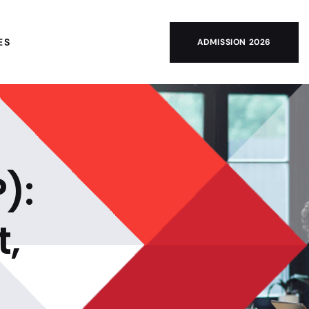
ES
ADMISSION 2026
):
t,
s