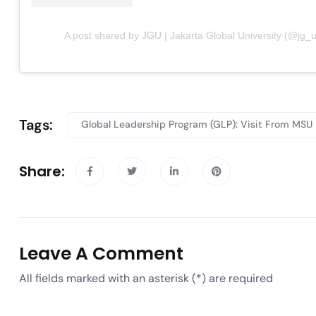
A post shared by JGU | Jakarta Global University (@jg_u
Tags:
Global Leadership Program (GLP): Visit From MSU
Share:
Leave A Comment
All fields marked with an asterisk (*) are required