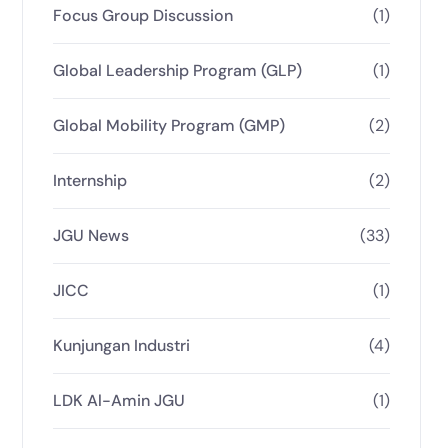
Focus Group Discussion
(1)
Global Leadership Program (GLP)
(1)
Global Mobility Program (GMP)
(2)
Internship
(2)
JGU News
(33)
JICC
(1)
Kunjungan Industri
(4)
LDK Al-Amin JGU
(1)