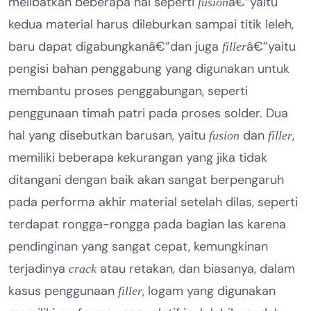
melibatkan beberapa hal seperti
â€”yaitu
fusion
kedua material harus dileburkan sampai titik leleh,
baru dapat digabungkanâ€”dan juga
â€”yaitu
filler
pengisi bahan penggabung yang digunakan untuk
membantu proses penggabungan, seperti
penggunaan timah patri pada proses solder. Dua
hal yang disebutkan barusan, yaitu
dan
,
fusion
filler
memiliki beberapa kekurangan yang jika tidak
ditangani dengan baik akan sangat berpengaruh
pada performa akhir material setelah dilas, seperti
terdapat rongga-rongga pada bagian las karena
pendinginan yang sangat cepat, kemungkinan
terjadinya
atau retakan, dan biasanya, dalam
crack
kasus penggunaan
, logam yang digunakan
filler