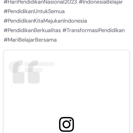
#HariPendidikanNasional2023 #IndonesiaBelajar
#PendidikanUntukSemua
#PendidikanKitaMajukanIndonesia
#PendidikanBerkualitas #TransformasiPendidikan
#MariBelajarBersama