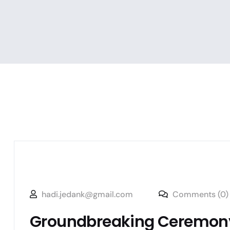
hadi.jedank@gmail.com
Comments (0)
Groundbreaking Ceremony