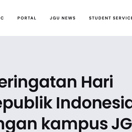
IC
PORTAL
JGU NEWS
STUDENT SERVIC
eringatan Hari
publik Indonesi
kungan kampus J