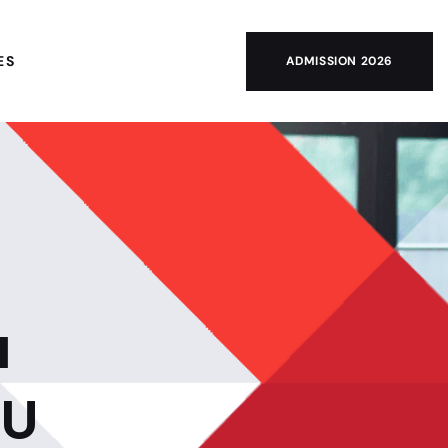
ES
ADMISSION 2026
a
GU