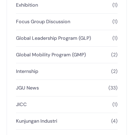
Exhibition
(1)
Focus Group Discussion
(1)
Global Leadership Program (GLP)
(1)
Global Mobility Program (GMP)
(2)
Internship
(2)
JGU News
(33)
JICC
(1)
Kunjungan Industri
(4)