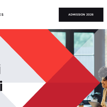
ES
ADMISSION 2026
i
i