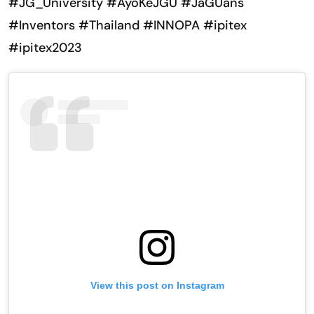
#JG_University
#AyoKeJGU
#JaGUans
#Inventors
#Thailand
#INNOPA
#ipitex
#ipitex2023
View this post on Instagram