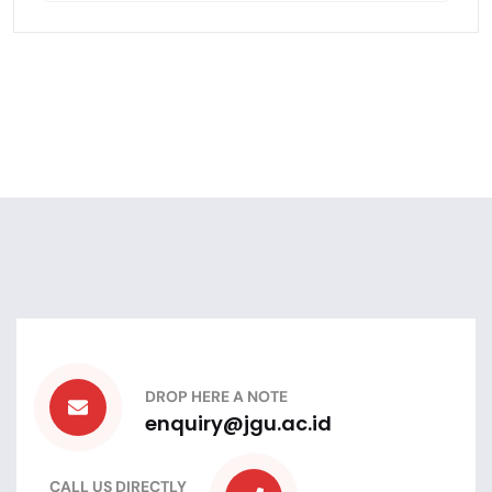
DROP HERE A NOTE
enquiry@jgu.ac.id
CALL US DIRECTLY